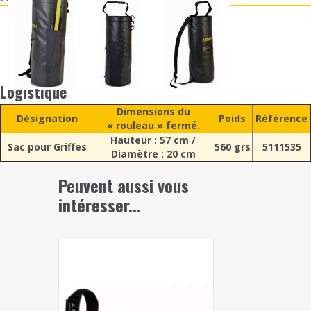
Logistique
Dimensions du
Désignation
Poids
Référence
« rouleau » fermé.
Hauteur : 57 cm /
Sac pour Griffes
560 grs
5111535
Diamètre : 20 cm
Peuvent aussi vous
intéresser...